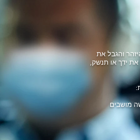
זהר והגבל את
ת ידך או תנשק,
:
שה מושבים